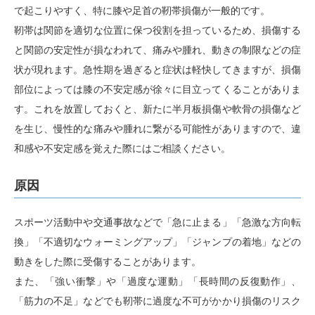
で起こりやすく、特に膝や足首の靭帯損傷が一般的です。
靭帯は関節を適切な位置に保つ役割を担っているため、損傷する
と関節の安定性が損なわれて、痛みや腫れ、動きの制限などの症
状が現れます。急性期を過ぎると症状は軽快してきますが、損傷
部位によっては膝の不安定感が徐々に目立ってくることがありま
す。これを放置しておくと、新たに半月板損傷や軟骨の損傷など
を生じ、慢性的な痛みや腫れに繋がる可能性がありますので、違
和感や不安定感を覚えた際にはご相談ください。
原因
スポーツ活動中や交通事故などで「急に止まる」「急激な方向転
換」「不適切なウォーミングアップ」「ジャンプの着地」などの
動きをした際に受傷することがあります。
また、「強い衝撃」や「過度な運動」「長時間の反復動作」、
「筋力の不足」などでも靭帯に過度な不可がかかり損傷のリスク