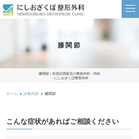
t
o
g
g
l
e
n
a
膝関節
v
i
g
a
t
i
o
膝関節｜杉並区西荻北の整形外科・内科
n
－にしおぎくぼ整形外科
ホーム
診療内容
膝関節
こんな症状があればご相談ください