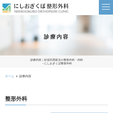
t
o
g
g
l
e
n
a
診療内容
v
i
g
a
t
i
o
診療内容｜杉並区西荻北の整形外科・内科
n
－にしおぎくぼ整形外科
ホーム
診療内容
整形外科