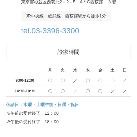
東京都杉並区西荻北2－2－5 A＊G西荻窪 ３階
JR中央線・総武線 西荻窪駅から徒歩1分
tel.03-3396-3300
診療時間
月
火
水
木
金
土
日
〇
〇
／
〇
〇
〇
／
9:00-12:30
〇
〇
／
〇
〇
／
／
14:30-18:30
休診日：水曜・土曜午後・日曜・祝日
※午前の受付終了 12：00
※午後の受付終了 18：00